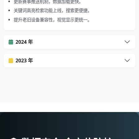
更新赛事推送机制，数据加载更快。
关键词高亮检索功能上线，搜索更便捷。
提升老旧设备兼容性，视觉显示更统一。
2024 年
2023 年