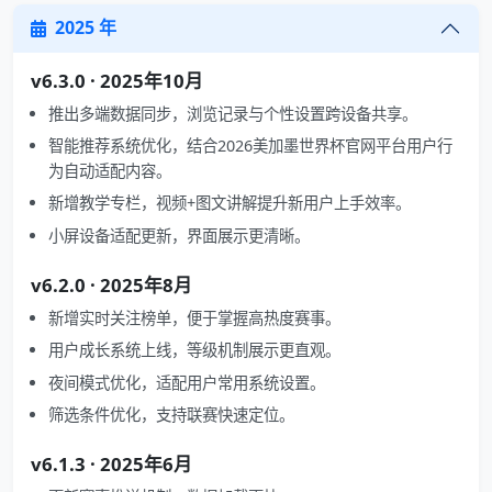
2025 年
v6.3.0 · 2025年10月
推出多端数据同步，浏览记录与个性设置跨设备共享。
智能推荐系统优化，结合2026美加墨世界杯官网平台用户行
为自动适配内容。
新增教学专栏，视频+图文讲解提升新用户上手效率。
小屏设备适配更新，界面展示更清晰。
v6.2.0 · 2025年8月
新增实时关注榜单，便于掌握高热度赛事。
用户成长系统上线，等级机制展示更直观。
夜间模式优化，适配用户常用系统设置。
筛选条件优化，支持联赛快速定位。
v6.1.3 · 2025年6月