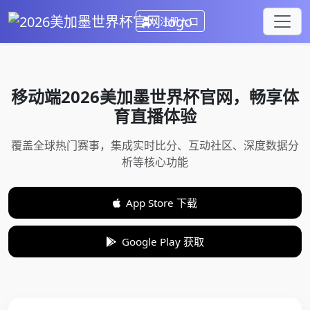
注册入口
移动端2026美加墨世界杯官网，畅享体
育直播体验
覆盖全球热门赛事，集成实时比分、互动社区、深度数据分
析等核心功能
App Store 下载
Google Play 获取