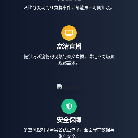
从比分变动到红黄牌事件，都能第一时间知晓。
高清直播
提供清晰流畅的视频与图文直播，满足不同场景
观赛需求。
安全保障
多重风控机制与实名认证体系，全面守护数据与
账户安全。