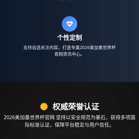
个性定制
支持自选关注内容，打造专属2026美加墨世界杯
官网资讯中心。
权威荣誉认证
2026美加墨世界杯官网 坚持以安全规范为基石，获得多项国
际标准认证，保障平台稳定与用户信任。